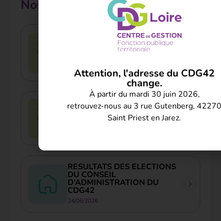
Nos autres actualités
Chaleur intense, canicule et
travail des agents publics : les
précautions prévues par la
réglementation
09/07/2026
Attention, l'adresse du CDG42
change.
À partir du mardi 30 juin 2026,
retrouvez-nous au 3 rue Gutenberg, 4227
Autorisations spéciales
d’absence
Saint Priest en Jarez.
09/07/2026
RESULTATS DES ELECTIONS
DU CONSEIL
D’ADMINISTRATION DU
CDG42
24/06/2026