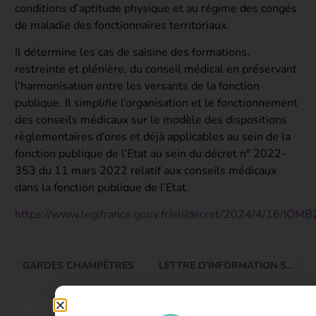
conditions d’aptitude physique et au régime des congés
de maladie des fonctionnaires territoriaux.
Il détermine les cas de saisine des formations,
restreinte et plénière, du conseil médical en préservant
l’harmonisation entre les versants de la fonction
publique. Il simplifie l’organisation et le fonctionnement
des conseils médicaux sur le modèle des dispositions
règlementaires d’ores et déjà applicables au sein de la
fonction publique de l’Etat au sein du décret n° 2022-
353 du 11 mars 2022 relatif aux conseils médicaux
dans la fonction publique de l’Etat.
https://www.legifrance.gouv.fr/eli/decret/2024/4/16/IOM
GARDES CHAMPÊTRES
LETTRE D’INFORMATION SANTÉ SÉCURITÉ AU TRAVAIL N°12