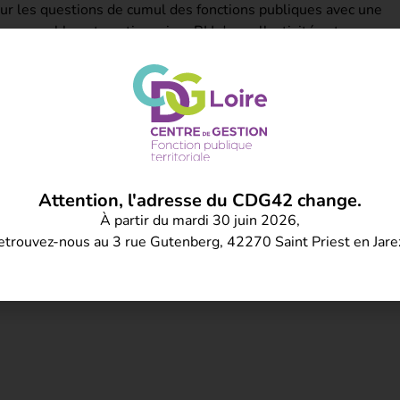
ur les questions de cumul des fonctions publiques avec une
, responsables et gestionnaires RH des collectivités et
 carrières du CDG42.
tualisation et de spécialisation des centres de gestion de la
idé de confier cette mission au CDG69, qui a développé une
Attention, l'adresse du CDG42 change.
À partir du mardi 30 juin 2026,
disponible sur le site du CDG69
formulaire en ligne
ou en
etrouvez-nous au 3 rue Gutenberg, 42270 Saint Priest en Jare