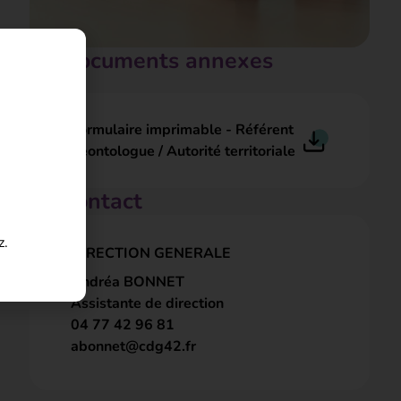
Documents annexes
Formulaire imprimable - Référent
déontologue / Autorité territoriale
Contact
z.
DIRECTION GENERALE
Andréa BONNET
Assistante de direction
04 77 42 96 81
abonnet@cdg42.fr