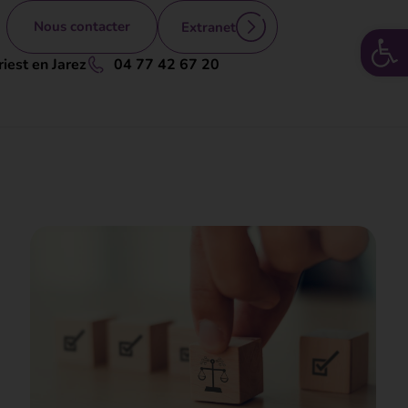
Nous contacter
Extranet
Ouv
iest en Jarez
04 77 42 67 20