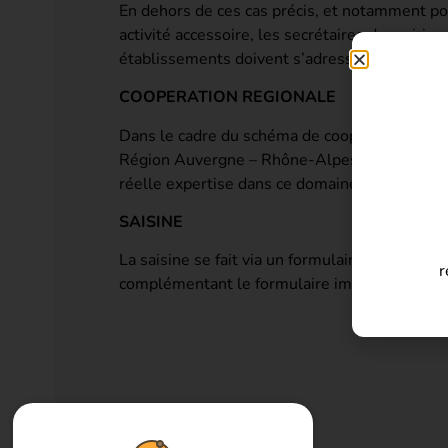
En dehors de ces cas précis, et notamment po
activité accessoire, les secrétaires de mairie
établissements doivent s’adresser au service
COOPERATION REGIONALE
Dans le cadre du schéma de coopération, de mu
Région Auvergne – Rhône-Alpes, il a été déc
réelle expertise dans ce domaine.
SAISINE
La saisine se fait via un formulaire en ligne 
r
complémentant le formulaire imprimable.