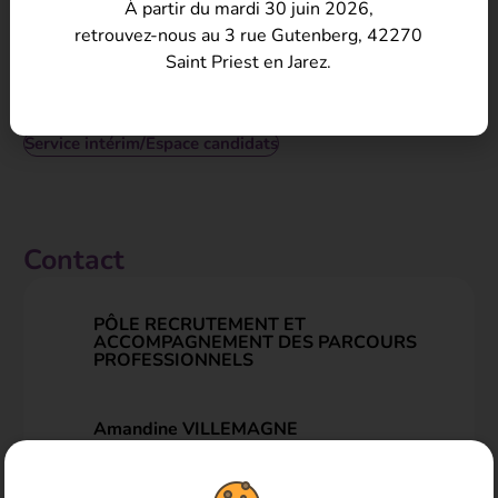
À partir du mardi 30 juin 2026,
Effectuer des missions permanentes à temps complet
retrouvez-nous au 3 rue Gutenberg, 42270
ou non complet.
Saint Priest en Jarez.
Services Intérim, Portage salarial et Secrétaire de mairie
itinérant/Espace employeurs
Service intérim/Espace candidats
Contact
PÔLE RECRUTEMENT ET
ACCOMPAGNEMENT DES PARCOURS
PROFESSIONNELS
Amandine VILLEMAGNE
Coordinatrice des services intérim et
secrétaire de mairie itinérant