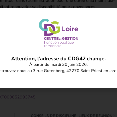
de retour dans l’administration pour une durée d’au moins dix-
aitant renouveler sa disponibilité pour convenances
 cinq ans. Il simplifie les modalités de gestion du droit à la
tionnaire, placé en disponibilité et qui exerce, durant cette
plaçant l’obligation annuelle de transmission des documents
ique à son retour de disponibilité.
 l’administration pour une durée d’au moins dix-huit mois
Attention, l'adresse du CDG42 change.
onvenances personnelles et aux renouvellements de telles
À partir du mardi 30 juin 2026,
 décembre 2025.
etrouvez-nous au 3 rue Gutenberg, 42270 Saint Priest en Jare
date d’entrée en vigueur du présent décret qui ont déjà
s à l’avancement ne peuvent être prises en compte une
RFTEXT000052993745
CONSEILS DE DISCIPLINE- LIEUX DE RÉUNION