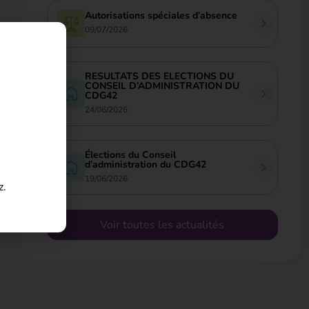
Autorisations spéciales d’absence
09/07/2026
RESULTATS DES ELECTIONS DU
CONSEIL D’ADMINISTRATION DU
CDG42
24/06/2026
Élections du Conseil
d’administration du CDG42
19/06/2026
z.
Voir toutes les actualités