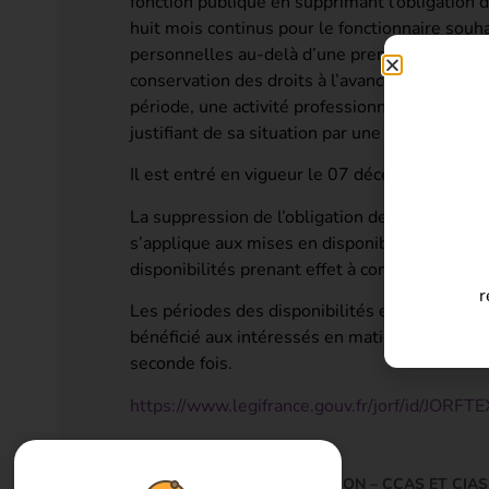
fonction publique en supprimant l’obligation 
huit mois continus pour le fonctionnaire souh
personnelles au-delà d’une première période de
conservation des droits à l’avancement du fonc
période, une activité professionnelle, en rem
justifiant de sa situation par une obligation un
Il est entré en vigueur le 07 décembre 2025.
La suppression de l’obligation de retour dans
s’applique aux mises en disponibilité pour c
disponibilités prenant effet à compter du 07
r
Les périodes des disponibilités en cours à la 
bénéficié aux intéressés en matière de droit
seconde fois.
https://www.legifrance.gouv.fr/jorf/id/JO
CONDITIONS D’ASSIMILATION – CCAS ET CIAS