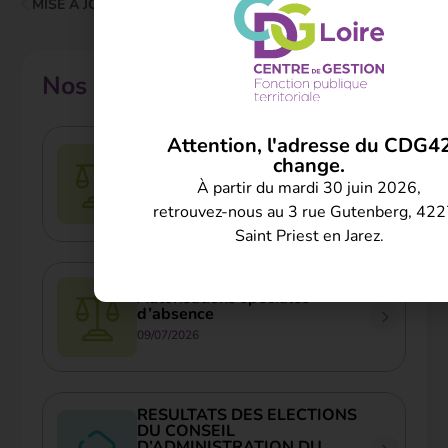
MISE À JOUR DU CATALOGUE DES INTERVENTIONS DU FIPHFP – JANVIER 2025
TEMPS PARTIEL
Nos autres actualités
Attention, l'adresse du CDG4
Chaleur intense, canicule et
change.
travail des agents publics : les
précautions prévues par la
À partir du mardi 30 juin 2026,
réglementation
retrouvez-nous au 3 rue Gutenberg, 42
09/07/2026
Saint Priest en Jarez.
Autorisations spéciales
d’absence
09/07/2026
RESULTATS DES ELECTIONS
DU CONSEIL
D’ADMINISTRATION DU