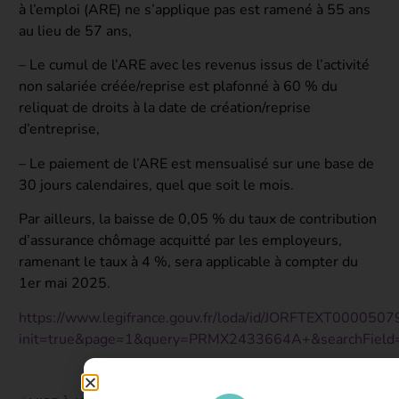
à l’emploi (ARE) ne s’applique pas est ramené à 55 ans
au lieu de 57 ans,
– Le cumul de l’ARE avec les revenus issus de l’activité
non salariée créée/reprise est plafonné à 60 % du
reliquat de droits à la date de création/reprise
d’entreprise,
– Le paiement de l’ARE est mensualisé sur une base de
30 jours calendaires, quel que soit le mois.
Par ailleurs, la baisse de 0,05 % du taux de contribution
d’assurance chômage acquitté par les employeurs,
ramenant le taux à 4 %, sera applicable à compter du
1er mai 2025.
https://www.legifrance.gouv.fr/loda/id/JORFTEXT000050
init=true&page=1&query=PRMX2433664A+&searchField=