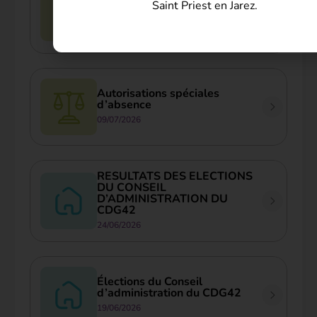
Saint Priest en Jarez.
précautions prévues par la
réglementation
09/07/2026
Autorisations spéciales
d’absence
09/07/2026
RESULTATS DES ELECTIONS
DU CONSEIL
D’ADMINISTRATION DU
CDG42
24/06/2026
Élections du Conseil
d’administration du CDG42
19/06/2026