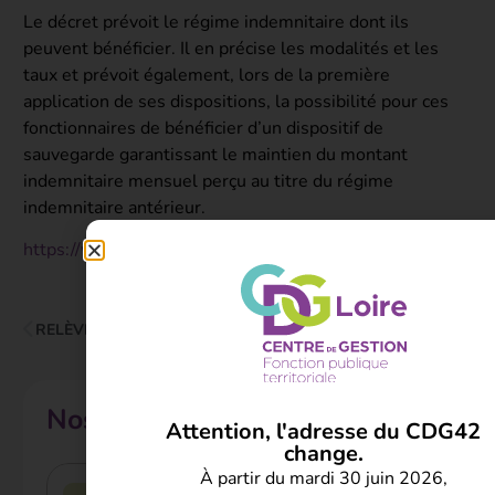
Le décret prévoit le régime indemnitaire dont ils
peuvent bénéficier. Il en précise les modalités et les
taux et prévoit également, lors de la première
application de ses dispositions, la possibilité pour ces
fonctionnaires de bénéficier d’un dispositif de
sauvegarde garantissant le maintien du montant
indemnitaire mensuel perçu au titre du régime
indemnitaire antérieur.
https://www.legifrance.gouv.fr/eli/decret/2024/6/26/IOM
RELÈVEMENT TEMPORAIRE DES PRIMES ET INDEMNITÉS LIÉES À L’ENGAGEMENT PROFESSIONNEL ET À LA MANIÈRE DE SERVIR
RECOURS À LA VISIOCONFÉRENCE POUR L’ORGANISATION DES VOIES D’ACCÈS À LA FONCTION PUBLIQUE
Nos autres actualités
Attention, l'adresse du CDG42
change.
À partir du mardi 30 juin 2026,
Chaleur intense, canicule et