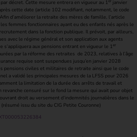
er
s par décret. Cette mesure entrera en vigueur au 1
janvier
près cette date (article 102 modifiant, notamment, le code
 Afin d’améliorer la retraite des mères de famille, l’article
 les femmes fonctionnaires ayant eu des enfants nés après le
ecrutement dans la fonction publique. Il prévoit, par ailleurs,
ues avec le régime général et son application aux agents
er
re s’appliquera aux pensions entrant en vigueur le 1
urées par la réforme des retraites de 2023, relatives à l’âge
’assurance requise sont suspendues jusqu’en janvier 2028
 pensions civiles et militaires de retraite ainsi que le code
onnel a validé les principales mesures de la LFSS pour 2026
ment la limitation de la durée des arrêts de travail et
n revanche censuré sur le fond la mesure qui avait pour objet
l » ouvrant droit au versement d’indemnités journalières dans le
 (résumé issu du site du CIG Petite Couronne)
RFTEXT000053226384