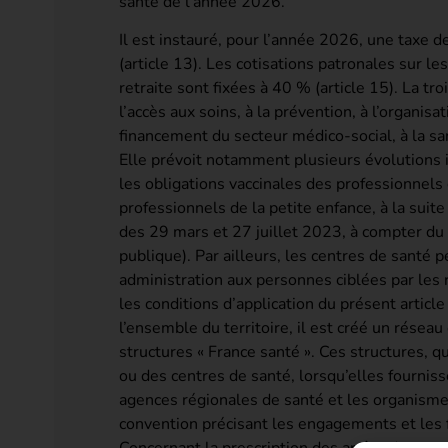
santé de l’année 2026.
Il est instauré, pour l’année 2026, une taxe
(article 13). Les cotisations patronales sur l
retraite sont fixées à 40 % (article 15). La tr
l’accès aux soins, à la prévention, à l’organisat
financement du secteur médico-social, à la sant
Elle prévoit notamment plusieurs évolutions im
les obligations vaccinales des professionnels 
professionnels de la petite enfance, à la sui
des 29 mars et 27 juillet 2023, à compter du
publique). Par ailleurs, les centres de santé 
administration aux personnes ciblées par les 
les conditions d’application du présent article 
l’ensemble du territoire, il est créé un rése
structures « France santé ». Ces structures, 
ou des centres de santé, lorsqu’elles fourniss
agences régionales de santé et les organism
convention précisant les engagements et les f