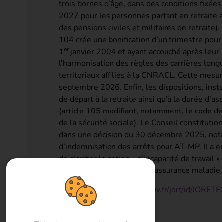
trois bornes d’âge, dans des conditions fixée
2027 pour les personnes partant en retraite a
des pensions civiles et militaires de retraite).
104 crée une bonification d’un trimestre pour
er
1
janvier 2004 et ayant accouché après leur r
l’harmonisation des règles des carrières long
territoriaux affiliés à la CNRACL. Cette mesu
septembre 2026. Enfin, les dispositions, insta
de départ à la retraite ainsi qu’à la durée d
(article 105 modifiant, notamment, le code des
de la sécurité sociale). Le Conseil constituti
dans une décision du 30 décembre 2025, notam
d’indemnisation des arrêts pour AT-MP. Il a e
de clarifier la notion « d’incapacité de travai
cadre du régime général d’assurance maladie.
https://www.legifrance.gouv.fr/jorf/id/JO