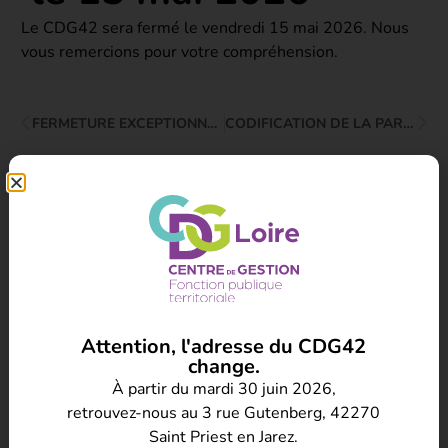
Le CDG42 sera fermé le vendredi 15 mai 2026. Nous
vous remercions pour votre compréhension.
FERMETURE EXCEPTIONNELLE DU CDG42 LE 29 AVRIL 2026
CODIFICATION DE LA PARTIE RÉGLEMENTAIRE DU CGFP
Nos autres actualités
Chaleur intense, canicule et
travail des agents publics : les
précautions prévues par la
réglementation
09/07/2026
Attention, l'adresse du CDG42
change.
À partir du mardi 30 juin 2026,
retrouvez-nous au 3 rue Gutenberg, 42270
Autorisations spéciales
d’absence
Saint Priest en Jarez.