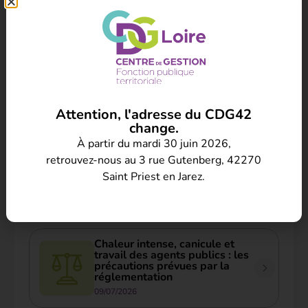
Attention, l'adresse du CDG42
change.
À partir du mardi 30 juin 2026,
CONTRAT D’ENGAGEMENT ÉDUCATIF
2025 : RÉUNION ASSISTANCE À LA MOBILITÉ ET ATELIER CV
retrouvez-nous au 3 rue Gutenberg, 42270
Saint Priest en Jarez.
Nos autres actualités
Chaleur intense, canicule et
travail des agents publics : les
précautions prévues par la
réglementation
09/07/2026