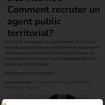
Comment recruter un
agent public
territorial?
Le CDG42 a conçu pour les gestionnaires RH un tout
nouveau guide pratique du recrutement et vous propose
de nombreux modèles de documents (mis à jours ou
nouvellement créés) pour vous accompagner dans vos
processus de recrutement.
N’hésitez pas à les consulter!
Voir notre page:
Comment recruter un agent public
territorial? – cdg42