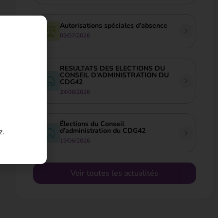
Autorisations spéciales d’absence
09/07/2026
RESULTATS DES ELECTIONS DU
CONSEIL D’ADMINISTRATION DU
CDG42
24/06/2026
Élections du Conseil
d’administration du CDG42
z.
19/06/2026
Voir toutes les actualités