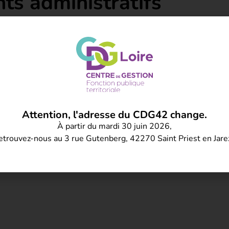
nts administratifs
ation Auvergne-Rhône-Alpes du CNFPT 2025 pour les
administratifs polyvalents : + de 100 propositions dans des
, le juridique, la gestion des ressources humaines, les
Attention, l'adresse du CDG42 change.
À partir du mardi 30 juin 2026,
FPT AURA
etrouvez-nous au 3 rue Gutenberg, 42270 Saint Priest en Jare
ERNITÉ
ADOPTION DU PLAN DE FORMATION MUTUALISÉ 2025-27