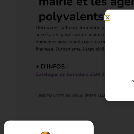
mairie et les age
polyvalents
Découvrez l’offre de formation de la délég
secrétaires généraux de mairie et les agents 
domaines aussi variés que les marchés publics
finances, l’urbanisme, l’état-civil, etc.)
+ D’INFOS :
Catalogue de formation SGM 2025 du CN
r
INDEMNITÉS JOURNALIÈRES MALADIE ET MAT