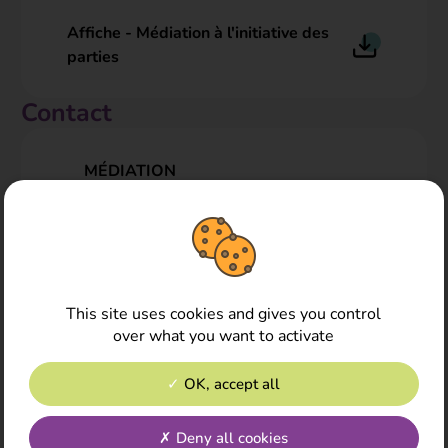
Affiche - Médiation à l'initiative des
parties
Contact
MÉDIATION
Secrétariat du service médiation
04 51 26 09 26 / 04 77 42 65 08
mediation@cdg42.fr
This site uses cookies and gives you control
over what you want to activate
OK, accept all
Nous contacter
Extranet
Deny all cookies