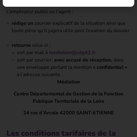
L’employeur public ou l’agent :
rédige un
courrier explicatif de la situation ainsi que
toute pièce qu’il jugera utile pour l’examen du dossier
retourne
celui-ci :
soit par mail à
mediation@cdg42.fr
soit par courrier,
avec accusé de réception,
dans
une enveloppe portant la mention
« confidentiel »
à l’adresse suivante :
Médiation
Centre Départemental de Gestion de la Fonction
Publique Territoriale de la Loire
24 rue d’Arcole 42000 SAINT-ETIENNE
Les conditions tarifaires de la