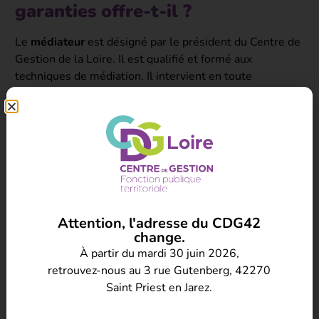
garanties offre-t-il ?
Le
médiateur
est désigné par le président du Centre de
Gestion de la Loire. Il est qualifié et formé aux
techniques de médiation. Il intervient en toute
confidentialité
et il est tenu à la
discrétion
et au
secret
professionnel.
Il est
indépendant
vis-à-vis des influences extérieures,
il n’est ni juge, ni arbitre, il n’impose pas d’accord entre
les parties, mais les accompagne à
renouer le dialogue.
Le médiateur contribue à rétablir la
confiance
entre les
deux parties et
faciliter la résolution amiable
de leur
Attention, l'adresse du CDG42
différend.
change.
Le médiateur assure :
impartialité, diligence, confiance,
À partir du mardi 30 juin 2026,
confidentialité, indépendance, neutralité.
retrouvez-nous au 3 rue Gutenberg, 42270
Saint Priest en Jarez.
Comment saisir le médiateur ?