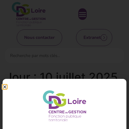
Nous contacter
Extranet
Jour :
10 juillet 2025
Report et indemnisation
des congés annuels
Décret n° 2025-564 du 21 juin 2025 relatif aux régimes
dérogatoires de report et d’indemnisation des droits à