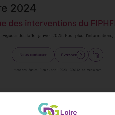
re 2024
gue des interventions du FIP
 vigueur dés le 1er janvier 2025. Pour plus d’informations, 
Nous contacter
Extranet
Mentions légales -
Plan du site
2023 - CDG42 -
oz-media.com