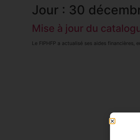
Jour :
30 décemb
Mise à jour du catalo
Le FIPHFP a actualisé ses aides financières, en